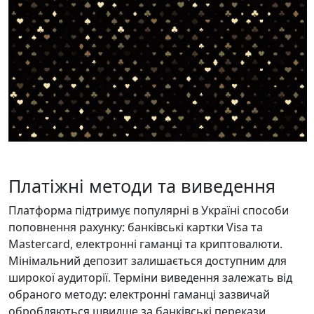
Платіжні методи та виведення
Платформа підтримує популярні в Україні способи
поповнення рахунку: банківські картки Visa та
Mastercard, електронні гаманці та криптовалюти.
Мінімальний депозит залишається доступним для
широкої аудиторії. Терміни виведення залежать від
обраного методу: електронні гаманці зазвичай
обробляються швидше за банківські перекази.