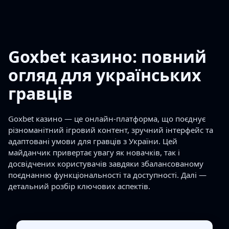
Goxbet казино: повний
огляд для українських
гравців
Goxbet казино — це онлайн-платформа, що поєднує
різноманітний ігровий контент, зручний інтерфейс та
адаптовані умови для гравців з України. Цей
майданчик привертає увагу як новачків, так і
досвідчених користувачів завдяки збалансованому
поєднанню функціональності та доступності. Далі —
детальний розбір ключових аспектів.