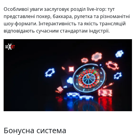
Особливої уваги заслуговує розділ live-ігор: тут
представлені покер, баккара, рулетка та різноманітні
шоу-формати. Інтерактивність та якість трансляцій
відповідають сучасним стандартам індустрії.
Бонусна система